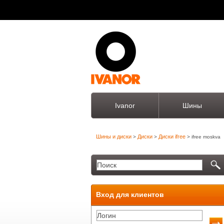
Ivanor
Шины
Шины и диски
Диски
Диски ifree
>
>
> ifree moskva
Вход для клиентов