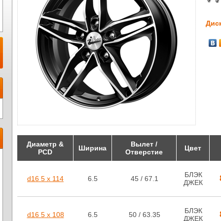
Дис
Диаметр &
Вылет /
Ширина
Цвет
PCD
Отверстие
БЛЭК
d16 5 x 114
6.5
45 / 67.1
ДЖЕК
БЛЭК
d16 5 x 108
6.5
50 / 63.35
ДЖЕК