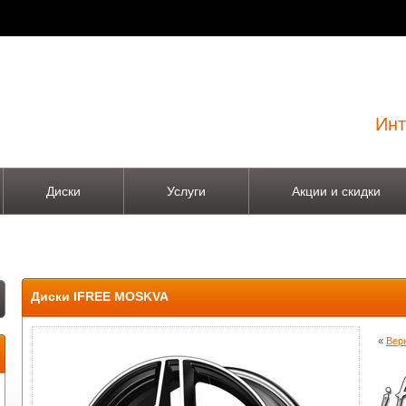
Инт
Диски
Услуги
Акции и скидки
Диски IFREE MOSKVA
«
Вер