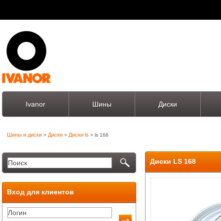
Ivanor
Шины
Диски
Шины и диски
Диски
Диски ls
>
>
> ls 168
Диски LS 168
Вход для клиентов