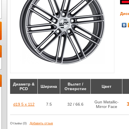
Дис
Диаметр &
Вылет /
Ширина
Цвет
PCD
Отверстие
Gun Metallic-
d19 5 x 112
7.5
32 / 66.6
Mirror Face
Отзывы
(0)
Добавить отзыв