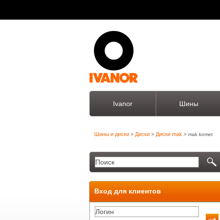
Ivanor
Шины
Шины и диски
Диски
Диски mak
>
>
> mak komet
Вход для клиентов