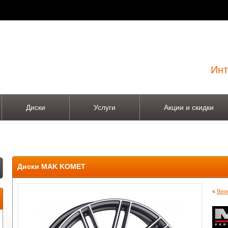
Инт
Диски
Услуги
Акции и скидки
Диски MAK KOMET
«
Вер