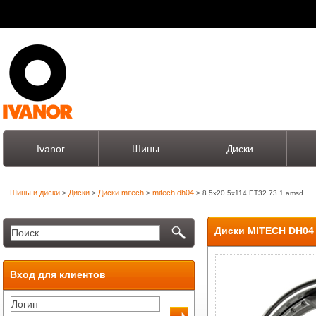
Ivanor
Шины
Диски
Шины и диски
Диски
Диски mitech
mitech dh04
>
>
>
> 8.5x20 5x114 ET32 73.1 amsd
Диски MITECH DH04 
Вход для клиентов