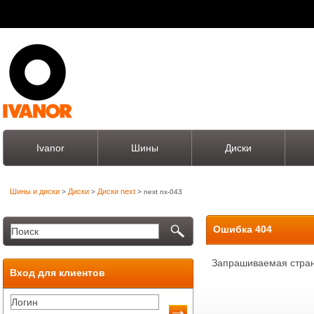
Ivanor
Шины
Диски
Шины и диски
Диски
Диски next
>
>
> next nx-043
Ошибка 404
Запрашиваемая стран
Вход для клиентов