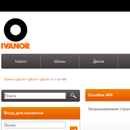
Ivanor
Шины
Диски
Шины и диски
Диски
Диски nz
>
>
> nz f-39
Ошибка 404
Запрашиваемая стран
Вход для клиентов