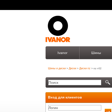
Ivanor
Шины
Шины и диски
Диски
Диски nz
>
>
> nz r-02
Вход для клиентов