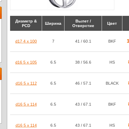
Диаметр &
Вылет /
Ширина
Цвет
PCD
Отверстие
d17 4 x 100
7
41 / 60.1
BKF
d16 5 x 105
6.5
38 / 56.6
HS
d16 5 x 112
6.5
46 / 57.1
BLACK
d16 5 x 114
6.5
43 / 67.1
BKF
d16 5 x 114
6.5
43 / 67.1
HS