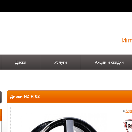
Инт
Диски
Услуги
Акции и скидки
Диски NZ R-02
«
Вер