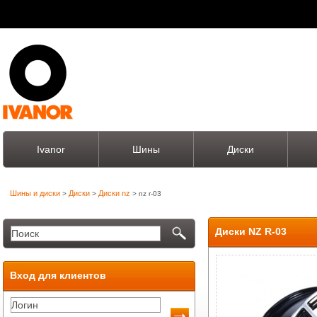
Ivanor
Шины
Диски
Шины и диски
Диски
Диски nz
>
>
> nz r-03
Диски NZ R-03
Вход для клиентов