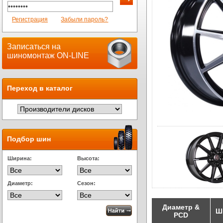
Регистрация
Забыли пароль?
Записаться на
шиномонтаж ON-LINE
Переход в каталог
Подбор шин
Ширина:
Высота:
Диаметр:
Сезон:
Диаметр &
Ш
PCD