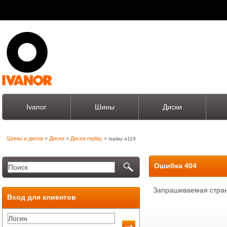
Ivanor
Шины
Диски
Шины и диски
Диски
Диски replay
>
>
> replay a119
Ошибка 404
Запрашиваемая стран
Вход для клиентов