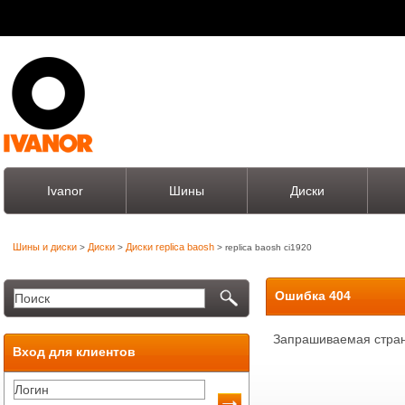
Ivanor
Шины
Диски
Шины и диски
Диски
Диски replica baosh
>
>
> replica baosh ci1920
Ошибка 404
Запрашиваемая стран
Вход для клиентов