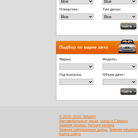
Отверстие:
Тип диска:
Подбор по марке авто
Марка:
Модель:
Год выпуска:
Объем двиг.:
© 2020-2026 ЭКШИН
Автомобильные диски
,
шины в Самаре
Зимняя резина
,
Летняя резина
Зимние шипованные шины
,
Зимние нешипо
Карта сайта