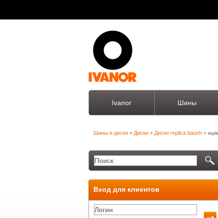
Ivanor
Шины
Шины и диски
Диски
Диски replica baosh
>
>
> repl
Вход для клиентов