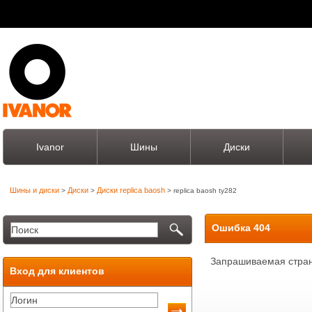
Ivanor
Шины
Диски
Шины и диски
Диски
Диски replica baosh
>
>
> replica baosh ty282
Ошибка 404
Запрашиваемая стран
Вход для клиентов