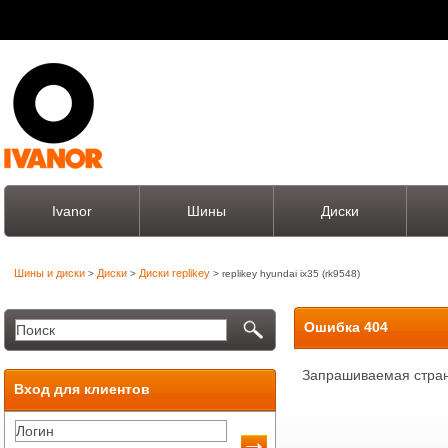
Ivanor
Шины
Диски
Шины и диски
Диски
Диски replikey
>
>
> replikey hyundai ix35 (rk9548)
Ошибка 404
Запрашиваемая стран
Вход для клиентов