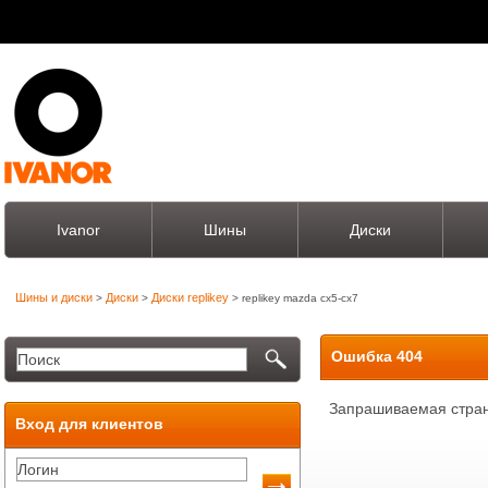
Ivanor
Шины
Диски
Шины и диски
Диски
Диски replikey
>
>
> replikey mazda cx5-cx7
Ошибка 404
Запрашиваемая стран
Вход для клиентов