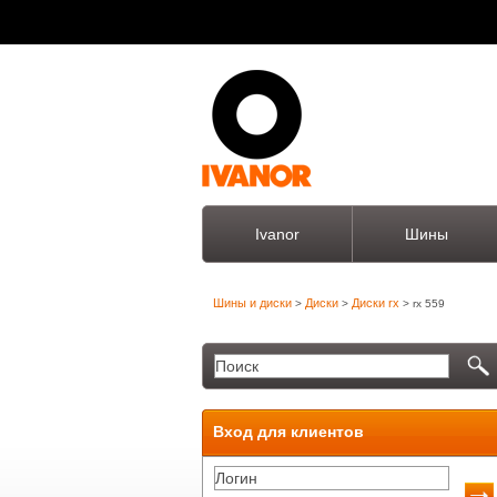
Ivanor
Шины
Шины и диски
Диски
Диски rx
>
>
> rx 559
Вход для клиентов