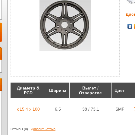
Дис
Диаметр &
Вылет /
Ширина
Цвет
PCD
Отверстие
d15 4 x 100
6.5
38 / 73.1
SMF
Отзывы
(0)
Добавить отзыв