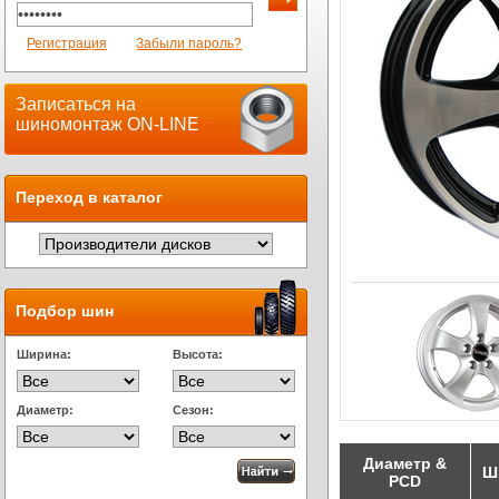
Регистрация
Забыли пароль?
Записаться на
шиномонтаж ON-LINE
Переход в каталог
Подбор шин
Ширина:
Высота:
Диаметр:
Сезон:
Диаметр &
Ш
PCD