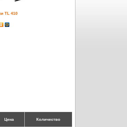
и TL 410
Цена
Количество