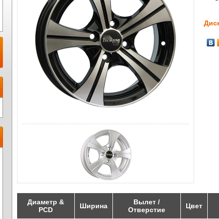
Диск
Диаметр &
Вылет /
Ширина
Цвет
PCD
Отверстие