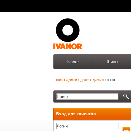
Ivanor
Шины
Шины и диски
Диски
Диски tl
>
>
> tl 410
Вход для клиентов