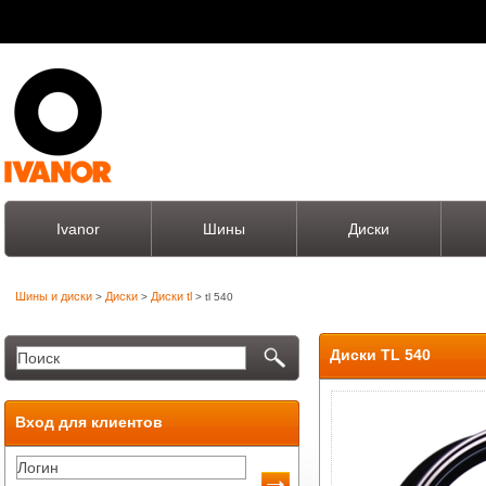
Ivanor
Шины
Диски
Шины и диски
Диски
Диски tl
>
>
> tl 540
Диски TL 540
Вход для клиентов