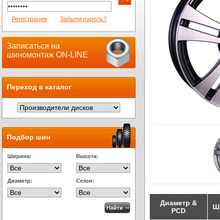
Регистрация
Забыли пароль?
Записаться на
шиномонтаж ON-LINE
Переход в каталог
Подбор шин
Ширина:
Высота:
Диаметр:
Сезон:
Диаметр &
Ш
PCD