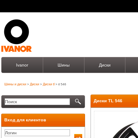
Ivanor
Шины
Диски
Шины и диски
Диски
Диски tl
>
>
> tl 546
Диски TL 546
Вход для клиентов