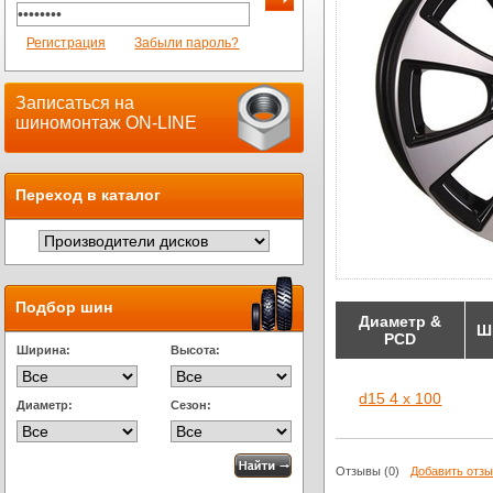
Регистрация
Забыли пароль?
Записаться на
шиномонтаж ON-LINE
Переход в каталог
Подбор шин
Диаметр &
Ш
PCD
Ширина:
Высота:
d15 4 x 100
Диаметр:
Сезон:
Отзывы
(0)
Добавить отз