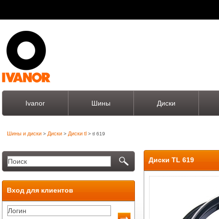
Ivanor
Шины
Диски
Шины и диски
Диски
Диски tl
>
>
> tl 619
Диски TL 619
Вход для клиентов