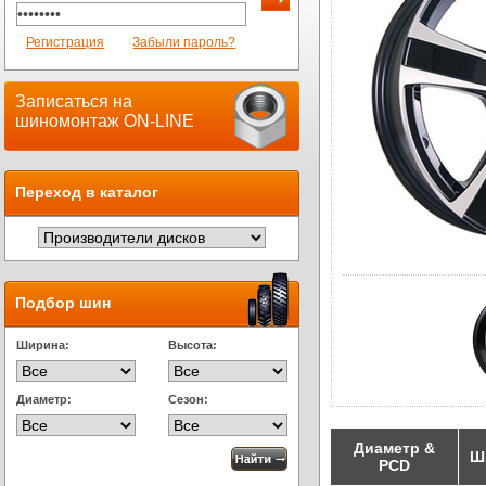
Регистрация
Забыли пароль?
Записаться на
шиномонтаж ON-LINE
Переход в каталог
Подбор шин
Ширина:
Высота:
Диаметр:
Сезон:
Диаметр &
Ш
PCD