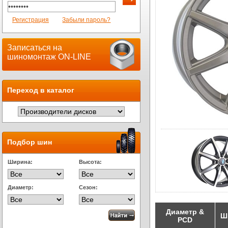
Регистрация
Забыли пароль?
Записаться на
шиномонтаж ON-LINE
Переход в каталог
Подбор шин
Ширина:
Высота:
Диаметр:
Сезон:
Диаметр &
Ш
PCD