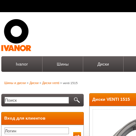
Ivanor
Шины
Диски
Шины и диски
Диски
Диски venti
>
>
> venti 1515
Диски VENTI 1515
Вход для клиентов