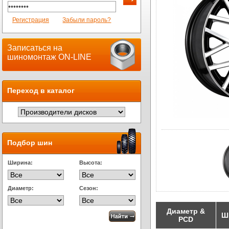
Регистрация
Забыли пароль?
Записаться на
шиномонтаж ON-LINE
Переход в каталог
Подбор шин
Ширина:
Высота:
Диаметр:
Сезон:
Диаметр &
Ш
PCD