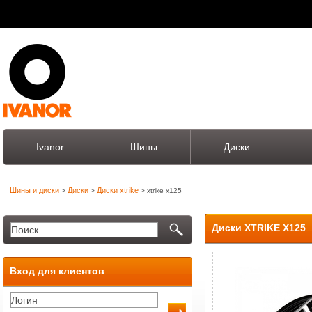
Ivanor
Шины
Диски
Шины и диски
Диски
Диски xtrike
>
>
> xtrike x125
Диски XTRIKE X125
Вход для клиентов