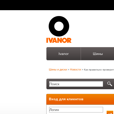
Ivanor
Шины
Шины и диски
Новости
>
> Как правильно проверит
Вход для клиентов