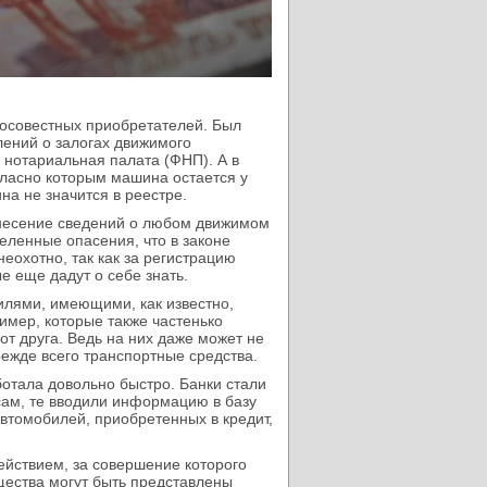
росовестных приобретателей. Был
ений о залогах движимого
нотариальная палата (ФНП). А в
огласно которым машина остается у
на не значится в реестре.
внесение сведений о любом движимом
еленные опасения, что в законе
неохотно, так как за регистрацию
е еще дадут о себе знать.
илями, имеющими, как известно,
имер, которые также частенько
от друга. Ведь на них даже может не
режде всего транспортные средства.
отала довольно быстро. Банки стали
сам, те вводили информацию в базу
втомобилей, приобретенных в кредит,
ействием, за совершение которого
щества могут быть представлены