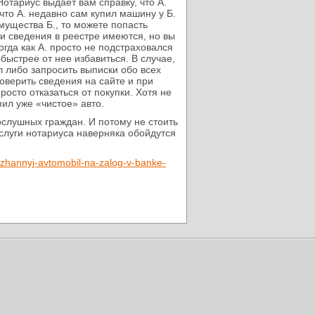
отариус выдает вам справку, что А.
то А. недавно сам купил машину у Б.
мущества Б., то можете попасть
ти сведения в реестре имеются, но вы
огда как А. просто не подстраховался
быстрее от нее избавиться. В случае,
 либо запросить выписки обо всех
верить сведения на сайте и при
осто отказаться от покупки. Хотя не
пил уже «чистое» авто.
ослушных граждан. И потому не стоить
слуги нотариуса наверняка обойдутся
erzhannyj-avtomobil-na-zalog-v-banke-