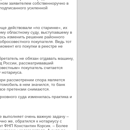
нном заявителем собственноручно в
, подписанного усиленной
еще действовали «по старинке», их
му областному суду, выступавшему в
лось изменить решение районного
добросовестного покупателя. Ведь тот
 момент его покупки в реестре не
бретатель не обязан отдавать машину,
уд России, рассматривавший
совестным» покупатель считается
у нотариуса.
при рассмотрении спора является
томобиль в нем значился, то банк
 все претензии снимаются.
ховного суда изменилась практика и
е выполняет очень важную задачу –
чно же, обратился к нотариусу с
нт ФНП Константин Корсик. – Более