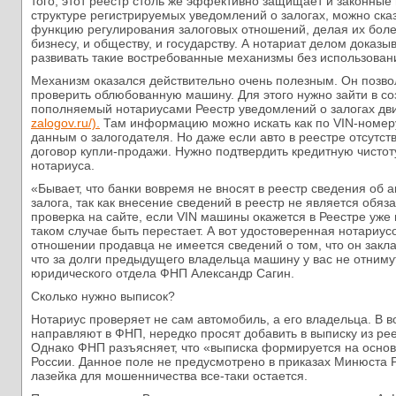
того, этот реестр столь же эффективно защищает и законные 
структуре регистрируемых уведомлений о залогах, можно сказ
функцию регулирования залоговых отношений, делая их бол
бизнесу, и обществу, и государству. А нотариат делом доказы
развивать такие востребованные механизмы без использован
Механизм оказался действительно очень полезным. Он позво
проверить облюбованную машину. Для этого нужно зайти в с
пополняемый нотариусами Реестр уведомлений о залогах дв
zalogov.ru/).
Там информацию можно искать как по VIN-номеру 
данным о залогодателя. Но даже если авто в реестре отсутст
договор купли-продажи. Нужно подтвердить кредитную чисто
нотариуса.
«Бывает, что банки вовремя не вносят в реестр сведения об
залога, так как внесение сведений в реестр не является обя
проверка на сайте, если VIN машины окажется в Реестре уже
таком случае быть перестает. А вот удостоверенная нотариусо
отношении продавца не имеется сведений о том, что он закла
что за долги предыдущего владельца машину у вас не отниму
юридического отдела ФНП Александр Сагин.
Сколько нужно выписок?
Нотариус проверяет не сам автомобиль, а его владельца. В в
направляют в ФНП, нередко просят добавить в выписку из рее
Однако ФНП разъясняет, что «выписка формируется на осн
России. Данное поле не предусмотрено в приказах Минюста 
лазейка для мошенничества все-таки остается.