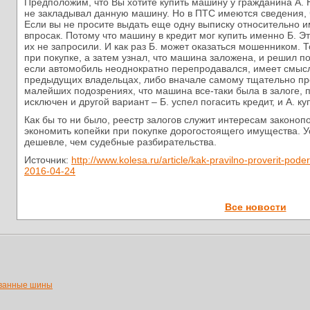
Предположим, что Вы хотите купить машину у гражданина А. Н
не закладывал данную машину. Но в ПТС имеются сведения, ч
Если вы не просите выдать еще одну выписку относительно и
впросак. Потому что машину в кредит мог купить именно Б. Э
их не запросили. И как раз Б. может оказаться мошенником. Т
при покупке, а затем узнал, что машина заложена, и решил по
если автомобиль неоднократно перепродавался, имеет смысл
предыдущих владельцах, либо вначале самому тщательно про
малейших подозрениях, что машина все-таки была в залоге, пр
исключен и другой вариант – Б. успел погасить кредит, и А. ку
Как бы то ни было, реестр залогов служит интересам законоп
экономить копейки при покупке дорогостоящего имущества. У
дешевле, чем судебные разбирательства.
Источник:
http://www.kolesa.ru/article/kak-pravilno-proverit-pod
2016-04-24
Все новости
ванные шины