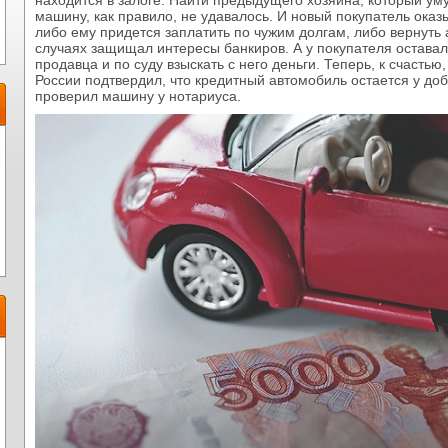
находится в залоге. Найти предыдущего хозяина, который ум
машину, как правило, не удавалось. И новый покупатель ока
либо ему придется заплатить по чужим долгам, либо вернуть 
случаях защищал интересы банкиров. А у покупателя остава
продавца и по суду взыскать с него деньги. Теперь, к счасть
России подтвердил, что кредитный автомобиль остается у доб
проверил машину у нотариуса.