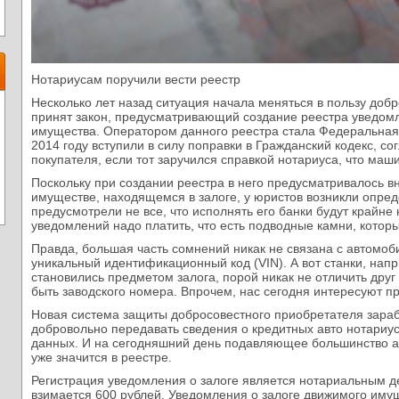
Нотариусам поручили вести реестр
Несколько лет назад ситуация начала меняться в пользу доб
принят закон, предусматривающий создание реестра уведомл
имущества. Оператором данного реестра стала Федеральная 
2014 году вступили в силу поправки в Гражданский кодекс, с
покупателя, если тот заручился справкой нотариуса, что маши
Поскольку при создании реестра в него предусматривалось 
имуществе, находящемся в залоге, у юристов возникли опред
предусмотрели не все, что исполнять его банки будут крайне 
уведомлений надо платить, что есть подводные камни, которы
Правда, большая часть сомнений никак не связана с автомоб
уникальный идентификационный код (VIN). А вот станки, напр
становились предметом залога, порой никак не отличить друг 
быть заводского номера. Впрочем, нас сегодня интересуют п
Новая система защиты добросовестного приобретателя зараб
добровольно передавать сведения о кредитных авто нотариу
данных. И на сегодняшний день подавляющее большинство а
уже значится в реестре.
Регистрация уведомления о залоге является нотариальным д
взимается 600 рублей. Уведомления о залоге движимого иму