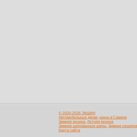
© 2020-2026 ЭКШИН
Автомобильные диски
,
шины в Самаре
Зимняя резина
,
Летняя резина
Зимние шипованные шины
,
Зимние нешипо
Карта сайта