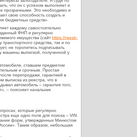
интересы залогодателя. А судя по
ать, что он с успехом выполняет и
ее прозрачными. Это необходимо и
вает свою способность создать и
ия бюджетных средств».
ляет каждому самостоятельно
озданный ФНП и регулярно
ижимого имущества (сайт
https://reestr-
транспортного средства, так и по
вует, не торопитесь подписывать
ту машины выпиской, полученной у
 автомобиле, ставшем предметом
зательным и срочным. Простая
 после перепродажи, гарантией в
м выписка из реестра, что в
дывал автомобиль – гарантия того,
т», – поясняет начальник
опросах, которые регулярно
стра еще одно поле для поиска – VIN.
овании форм, утвержденных Минюстом
России». Таким образом, небольшая