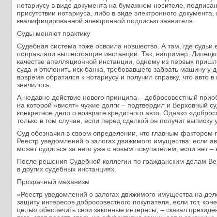
нотариусу в виде документа на бумажном носителе, подписа
присутствии нотариуса, либо в виде электронного документа
квалифицированной электронной подписью заявителя.
Суды меняют практику
Судебная система тоже освоила новшество. А там, где судьи 
поправляли вышестоящие инстанции. Так, например, Липецко
качестве апелляционной инстанции, одному из первых приш
суда и отклонить иск банка, требовавшего забрать машину у 
вовремя обратился к нотариусу и получил справку, что авто в
значилось.
А недавно действие нового принципа – добросовестный прио
на которой «висят» чужие долги – подтвердил и Верховный с
конкретное дело о возврате кредитного авто. Однако «добро
только в том случае, если перед сделкой он получит выписку 
Суд обозначил в своем определении, что главным фактором 
Реестр уведомлений о залогах движимого имущества: если ав
может судиться за него уже с новым покупателем, если нет –
После решения Судебной коллегии по гражданским делам Вер
в других судебных инстанциях.
Прозрачный механизм
«Реестр уведомлений о залогах движимого имущества на дел
защиту интересов добросовестного покупателя, если тот, коне
целью обеспечить свои законные интересы, – сказал президе