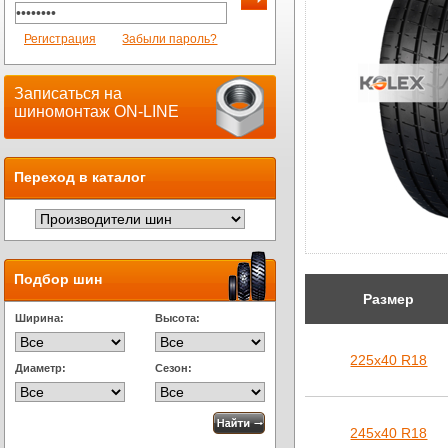
Регистрация
Забыли пароль?
Записаться на
шиномонтаж ON-LINE
Переход в каталог
Подбор шин
Размер
Ширина:
Высота:
225х40 R18
Диаметр:
Сезон:
245х40 R18