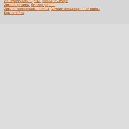
Автомобильные диски
,
шины в Самаре
Зимняя резина
,
Летняя резина
Зимние шипованные шины
,
Зимние нешипованные шины
Карта сайта