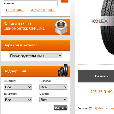
Регистрация
Забыли пароль?
Записаться на
шиномонтаж ON-LINE
Переход в каталог
Подбор шин
Размер
Ширина:
Высота:
195х75 R16C
Диаметр:
Сезон:
Отзывы
(0)
Добавить отз