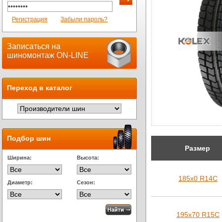
Регистрация
Забыли пароль?
Записаться на
шиномонтаж ON-LINE
Переход в каталог
Подбор шин
Размер
Ширина:
Высота:
185х0 R14C
Диаметр:
Сезон:
195х70 R15C