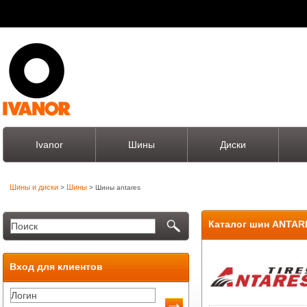
Ivanor
Шины
Диски
Шины и диски
Шины
>
> Шины antares
Каталог шин ANTAR
Вход для клиентов