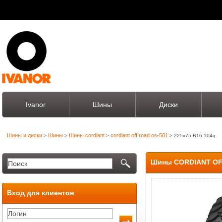
Ivanor
Шины
Диски
Шины и диски
Шины
Шины cordiant
cordiant off road os-501
>
>
>
> 225x75 R16 104q
Шины CORDIANT OFF
Вход для клиентов