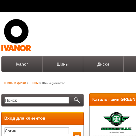
Ivanor
Шины
Диски
Шины и диски
Шины
>
> Шины greentrac
Каталог шин GREE
Вход для клиентов