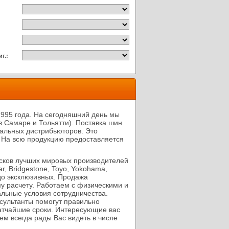
г.:
1995 года. На сегодняшний день мы
 Самаре и Тольятти). Поставка шин
альных дистрибьюторов. Это
 На всю продукцию предоставляется
сков лучших мировых производителей
ar, Bridgestone, Toyo, Yokohama,
 до эксклюзивных. Продажа
му расчету. Работаем с физическими и
льные условия сотрудничества.
сультанты помогут правильно
атчайшие сроки. Интересующие вас
ем всегда рады Вас видеть в числе