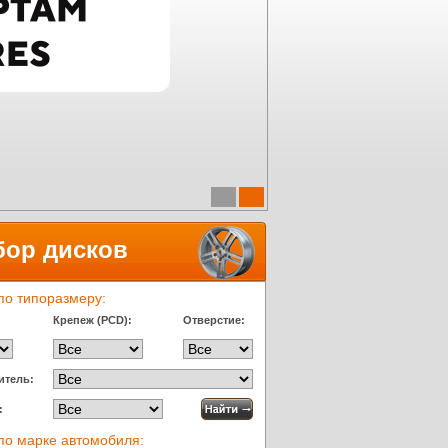
бор дисков
по типоразмеру:
Крепеж (PCD):
Отверстие:
итель:
:
по марке автомобиля: