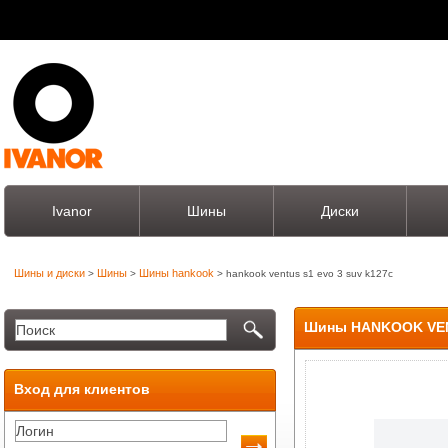
Ivanor
Шины
Диски
Шины и диски
Шины
Шины hankook
>
>
> hankook ventus s1 evo 3 suv k127c
Шины HANKOOK VEN
Вход для клиентов