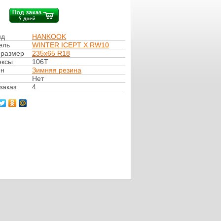
нд
HANKOOK
ель
WINTER ICEPT X RW10
оразмер
235x65 R18
ексы
106T
он
Зимняя резина
Нет
заказ
4