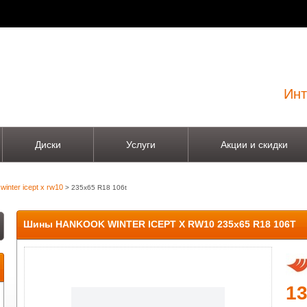
Инт
Диски
Услуги
Акции и скидки
winter icept x rw10
> 235x65 R18 106t
Шины HANKOOK WINTER ICEPT X RW10 235x65 R18 106T
1