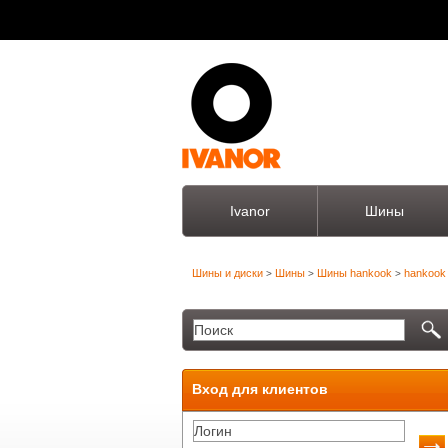
Ivanor
Шины
Шины и диски
Шины
Шины hankook
hankook 
>
>
>
Вход для клиентов