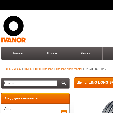
Ivanor
Шины
Диски
Шины и диски
Шины
Шины ling long
ling long sport master
>
>
>
> 315x35 R21 111y
Шины LING LONG SP
Вход для клиентов