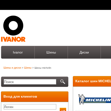
Ivanor
Шины
Диски
Шины и диски
Шины
>
> Шины michelin
Каталог шин MICHE
Вход для клиентов