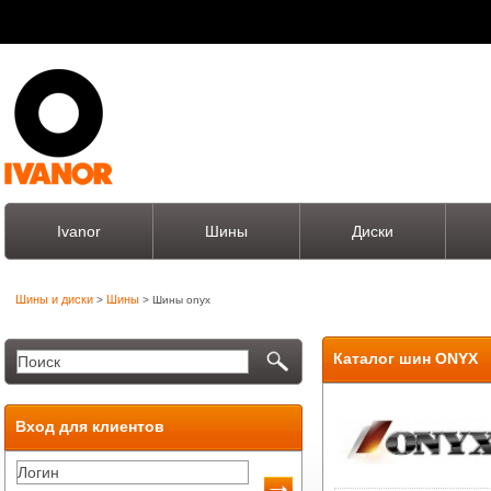
Ivanor
Шины
Диски
Шины и диски
Шины
>
> Шины onyx
Каталог шин ONYX
Вход для клиентов