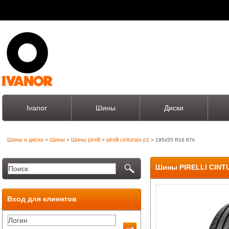
Ivanor
Шины
Диски
Шины и диски
Шины
Шины pirelli
pirelli cinturato p1
>
>
>
> 195x55 R16 87h
Шины PIRELLI CINTU
Вход для клиентов