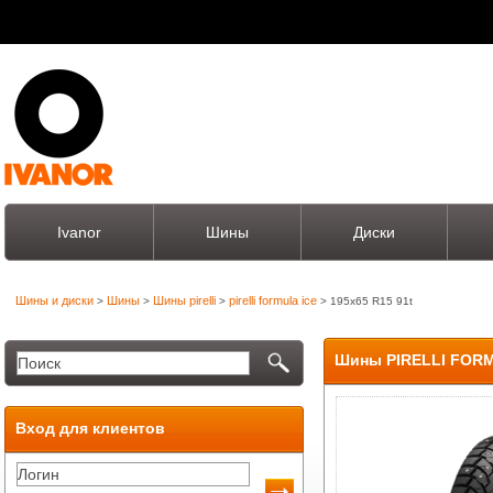
Ivanor
Шины
Диски
Шины и диски
Шины
Шины pirelli
pirelli formula ice
>
>
>
> 195x65 R15 91t
Шины PIRELLI FORM
Вход для клиентов