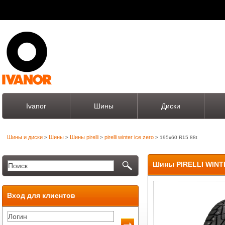
Ivanor
Шины
Диски
Шины и диски
Шины
Шины pirelli
pirelli winter ice zero
>
>
>
> 195x60 R15 88t
Шины PIRELLI WINTE
Вход для клиентов