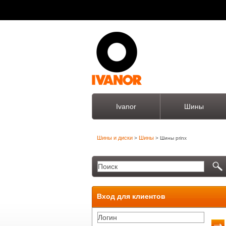
Ivanor
Шины
Шины и диски
Шины
>
> Шины prinx
Вход для клиентов