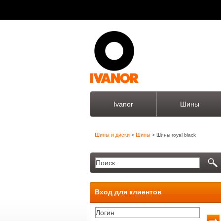
Ivanor
Шины
Шины и диски
Шины
>
> Шины royal black
Вход для клиентов