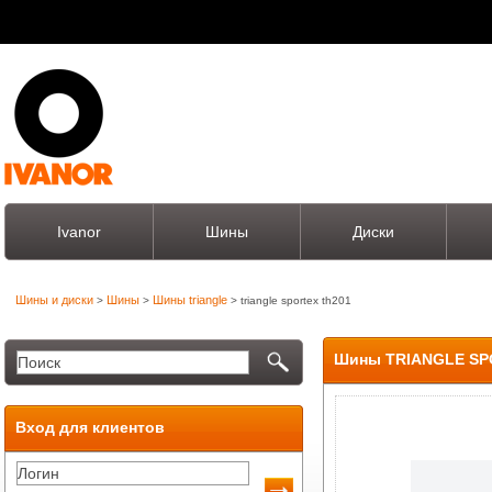
Ivanor
Шины
Диски
Шины и диски
Шины
Шины triangle
>
>
> triangle sportex th201
Шины TRIANGLE SP
Вход для клиентов