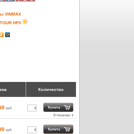
ы VINMAX
TOUR HP3
ена
Количество
60
руб.
В Наличии: 4
00
руб.