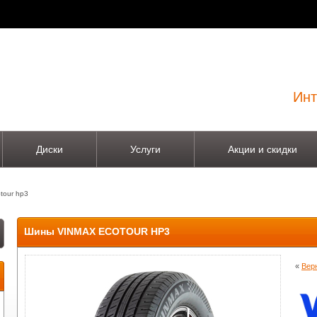
Инт
Диски
Услуги
Акции и скидки
tour hp3
Шины VINMAX ECOTOUR HP3
«
Вер