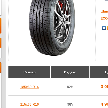
Шин
ECO
Размер
Индекс
Ц
3 0
185х60 R14
82H
4 9
215х65 R16
98V