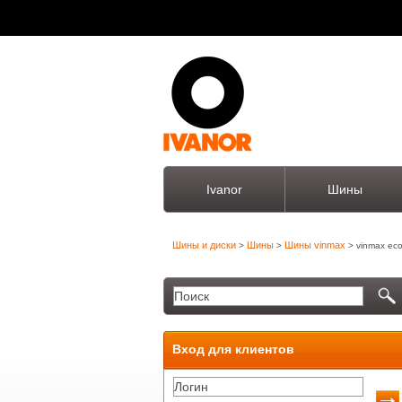
Ivanor
Шины
Шины и диски
Шины
Шины vinmax
>
>
> vinmax eco
Вход для клиентов