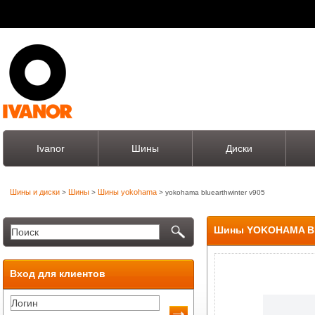
Ivanor
Шины
Диски
Шины и диски
Шины
Шины yokohama
>
>
> yokohama bluearthwinter v905
Шины YOKOHAMA B
Вход для клиентов