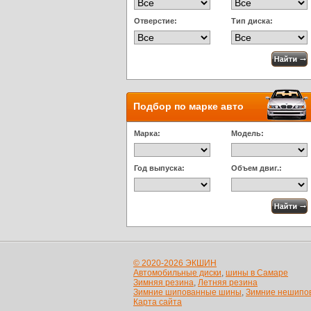
Отверстие:
Тип диска:
Подбор по марке авто
Марка:
Модель:
Год выпуска:
Объем двиг.:
© 2020-2026 ЭКШИН
Автомобильные диски
,
шины в Самаре
Зимняя резина
,
Летняя резина
Зимние шипованные шины
,
Зимние нешипо
Карта сайта