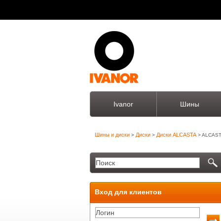
Ivanor
Шины
Шины и диски
Диски
Диски ALCASTA
>
>
> ALCAST
Вход для клиентов