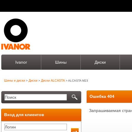
Ivanor
Шины
Диски
Шины и диски
Диски
Диски ALCASTA
>
>
> ALCASTA M23
Ошибка 404
Запрашиваемая стран
Вход для клиентов