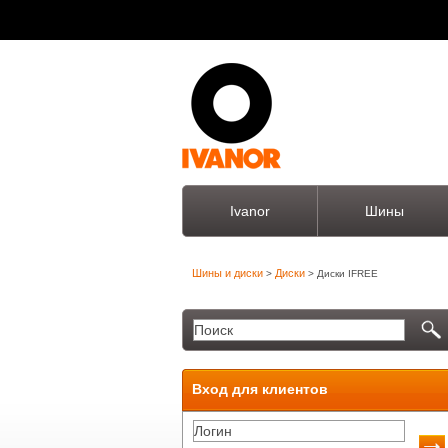
Ivanor
Шины
Шины и диски
Диски
>
> Диски IFREE
Вход для клиентов