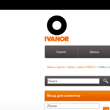
Ivanor
Шины
Шины и диски
Шины
Шины PIRELLI
>
>
> PIRELLI 
Вход для клиентов