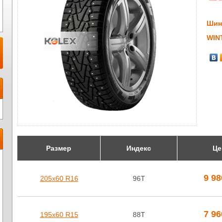
Шин
WIN
Размер
Индекс
Це
9 9
205х60 R16
96T
7 9
195х60 R15
88T