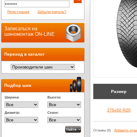
Регистрация
Забыли пароль?
Записаться на
шиномонтаж ON-LINE
Переход в каталог
Подбор шин
Размер
Ширина:
Высота:
275х50 R20
Диаметр:
Сезон:
Отзывы
(0)
Добавить отз