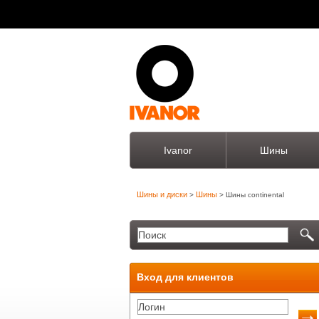
Ivanor
Шины
Шины и диски
Шины
>
> Шины continental
Вход для клиентов