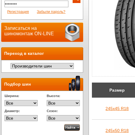
Регистрация
Забыли пароль?
Записаться на
шиномонтаж ON-LINE
Переход в каталог
Подбор шин
Размер
Ширина:
Высота:
245х45 R18
Диаметр:
Сезон:
245х50 R18