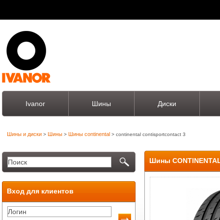
Ivanor
Шины
Диски
Шины и диски
Шины
Шины continental
>
>
> continental contisportcontact 3
Шины CONTINENTAL
Вход для клиентов